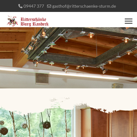
09447 377
gasthof@ritterschaenke-sturm.de