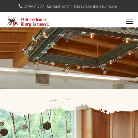
09447 377
gasthof@ritterschaenke-sturm.de